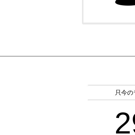
只今の
2