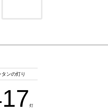
ンタンの灯り
417
灯