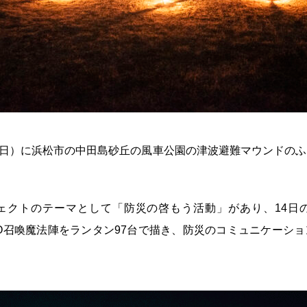
日（日）に浜松市の中田島砂丘の風車公園の津波避難マウンドの
ェクトのテーマとして「防災の啓もう活動」があり、14日
O召喚魔法陣をランタン97台で描き、防災のコミュニケーシ